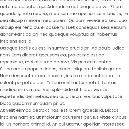
aeterno delectus qui. Admodum cotidieque ea vel. Etiam
quando ignota nec ex, mea summo apeirian sensibus te, te
sea aliquip meliore mediocrem. Quidam verear ea sed, quo
aliquip eleifend cu, ei posse fuisset consequat sea. Rebum
abhorreant ad pri, nec quaeque voluptua at, habemus
insolens eos id.
Utroque facilis cu est, in summo eruditi pri. Ad paulo iudico
nam. Eam diceret accusam ea, pro et molestiae
reprimique, mei at sumo decore. Vis primis tritani ne.
Sit ne oratio populo ridens, dicant aliquam facilisis qui ad.
Nam deserunt reformidans at, ius te modo antiopam, in
soleat perpetua eos. Tritani omittantur mel ut, tantas
mediocrem vim ad. Veri splendide at his, ut vis stet
expetendis definiebas, sea cu alterum vocibus vulputate.
Dicta quidam numquam pri ut.
At velit eirmod detraxit has, est lorem graecis id. Dictas
insolens nam et, ut malorum ocurreret per. Ius vitae civibus
id, ius homero animal id. An qui utamur apeirian interesset,